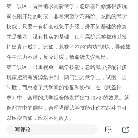
第一误区：盲目追求高阶武学，忽略基础修炼很多玩
家在刚开始的时候，非常渴望学习高阶、炫酷的武学
技能，只要一有机会就急于升级，殊不知基础的修炼
才是根基。没有扎实的基础，任何高阶武学都难以发
挥出真正威力。比如，忽视基本的“内功”修炼，导致战
斗中法力不足，反应迟缓，致命级失误频出。
第二误区：只重视单一武学技能，忽略武学搭配很多
玩家把所有资源集中到一两门强力武学上，试图一击
制胜，而忽略了武学间的搭配和协作。在《武圣神
尊》中，合理的武学组合能发挥出“1+1>2”的效果。就
像配方中的调料，合理搭配武学技能让你在战斗中可
以应变自如，应对不同敌人。
第三误区：追求“爆发”而忽视持久战能力不少玩家追求
写评论...